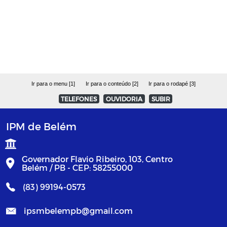
CRP - Certificado de Regularidade
Previdenciária
Política de Investimentos
Ir para o menu [1]
Ir para o conteúdo [2]
Ir para o rodapé [3]
OBRAS
TELEFONES
OUVIDORIA
SUBIR
CONVÊNIOS
IPM de Belém
Julgamento / Apreciação das Contas
Governador Flavio Ribeiro, 103, Centro
Belém / PB - CEP: 58255000
(83) 99194-0573
ipsmbelempb@gmail.com