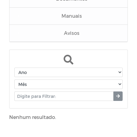
Manuais
Avisos
Portarias
Horários Funcionários
Mensário oficial
Concurso Público
Nenhum resultado.
Campanhas
Diário oficial