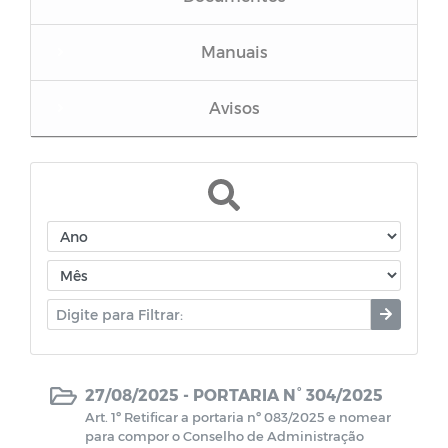
Manuais
Avisos
Portarias
Horários Funcionários
Mensário oficial
Concurso Público
Campanhas
27/08/2025 -
PORTARIA N° 304/2025
Art. 1º Retificar a portaria nº 083/2025 e nomear
para compor o Conselho de Administração
Diário oficial