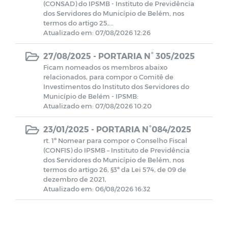
(CONSAD) do IPSMB - Instituto de Previdência
dos Servidores do Município de Belém, nos
termos do artigo 25,...
Portal do Contribuinte
Atualizado em: 07/08/2026 12:26
Atas das Reuniões
27/08/2025 -
PORTARIA N° 305/2025
Ficam nomeados os membros abaixo
relacionados, para compor o Comitê de
Terceirizados
Investimentos do Instituto dos Servidores do
Município de Belém - IPSMB:
Atualizado em: 07/08/2026 10:20
Estagiários
23/01/2025 -
PORTARIA N°084/2025
Relatório de Gestão das Atividades
rt. 1º Nomear para compor o Conselho Fiscal
(CONFIS) do IPSMB – Instituto de Previdência
dos Servidores do Município de Belém, nos
DAIR
termos do artigo 26, §3º da Lei 574, de 09 de
dezembro de 2021,
Atualizado em: 06/08/2026 16:32
DIPR
PCA - PRESTAÇÃO DE CONTAS ANUAIS