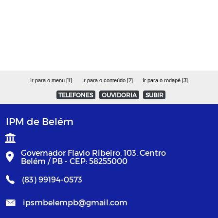
CRP - Certificado de Regularidade
Previdenciária
Política de Investimentos
Ir para o menu [1]
Ir para o conteúdo [2]
Ir para o rodapé [3]
OBRAS
TELEFONES
OUVIDORIA
SUBIR
CONVÊNIOS
IPM de Belém
Julgamento / Apreciação das Contas
Governador Flavio Ribeiro, 103, Centro
Belém / PB - CEP: 58255000
(83) 99194-0573
ipsmbelempb@gmail.com