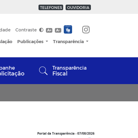
TELEFONES
OUVIDORIA
idade
Contraste
A+
A-
slação
Publicações
Transparência
panhe
Transparência
olicitação
Fiscal