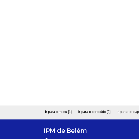
Ir para o menu [1]
Ir para o conteúdo [2]
Ir para o rodap
IPM de Belém