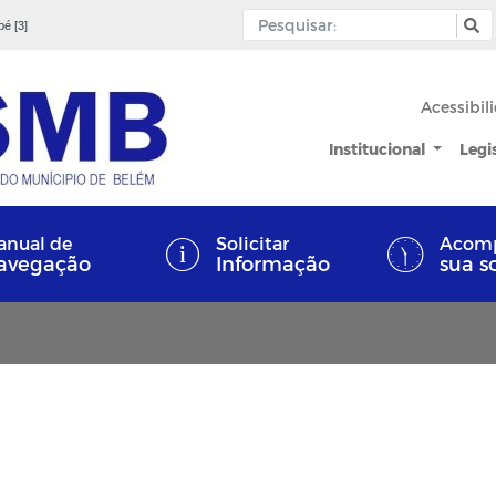
pé [3]
Acessibil
Institucional
Legi
nual de
Solicitar
Acom
avegação
Informação
sua s