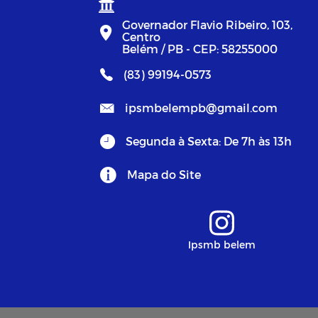
Governador Flavio Ribeiro, 103,
Centro
Belém / PB - CEP: 58255000
(83) 99194-0573
ipsmbelempb@gmail.com
Segunda à Sexta: De 7h às 13h
Mapa do Site
Ipsmb belem