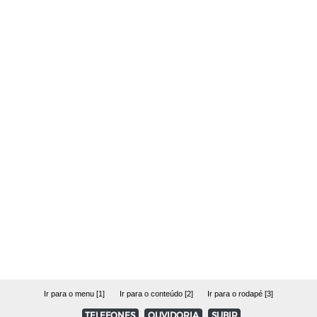
Ir para o menu [1]
Ir para o conteúdo [2]
Ir para o rodapé [3]
TELEFONES
OUVIDORIA
SUBIR