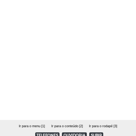
Ir para o menu [1]
Ir para o conteúdo [2]
Ir para o rodapé [3]
TELEFONES
OUVIDORIA
SUBIR