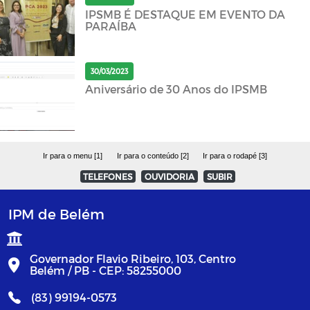
IPSMB É DESTAQUE EM EVENTO DA
PARAÍBA
30/03/2023
Aniversário de 30 Anos do IPSMB
Ir para o menu [1]
Ir para o conteúdo [2]
Ir para o rodapé [3]
TELEFONES
OUVIDORIA
SUBIR
IPM de Belém
Governador Flavio Ribeiro, 103, Centro
Belém / PB - CEP: 58255000
(83) 99194-0573