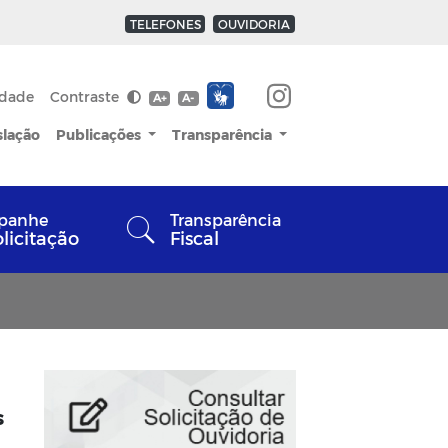
TELEFONES
OUVIDORIA
idade
Contraste
A+
A-
slação
Publicações
Transparência
panhe
Transparência
olicitação
Fiscal
s