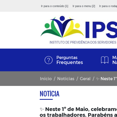
Ir para o conteúdo [1]
Ir para o menu [2]
Ir para o roda
Perguntas
Ma
Frequentes
N
Início
Notícias
Geral
✨ Neste 1º de Maio, cel
NOTÍCIA
✨ Neste 1º de Maio, celebram
os trabalhadores. Parabéns a