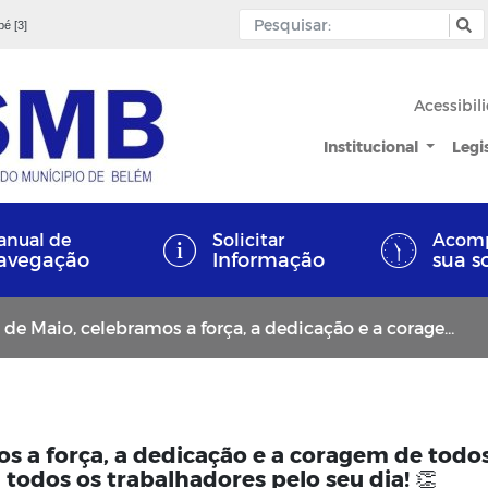
pé [3]
Acessibil
Institucional
Legi
nual de
Solicitar
Acom
avegação
Informação
sua s
ebramos a força, a dedicação e a coragem de todos os trabalhadores. Parabéns a todos os trabalhadores pelo seu dia! 👏
os a força, a dedicação e a coragem de todo
 todos os trabalhadores pelo seu dia! 👏