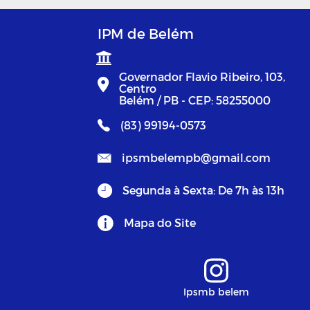
IPM de Belém
Governador Flavio Ribeiro, 103,
Centro
Belém / PB - CEP: 58255000
(83) 99194-0573
ipsmbelempb@gmail.com
Segunda à Sexta: De 7h às 13h
Mapa do Site
Ipsmb belem