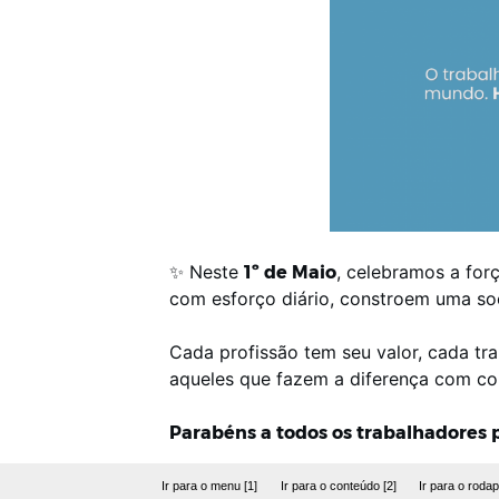
✨ Neste
1º de Maio
, celebramos a for
com esforço diário, constroem uma soc
Cada profissão tem seu valor, cada tr
aqueles que fazem a diferença com co
Parabéns a todos os trabalhadores p
Ir para o menu [1]
Ir para o conteúdo [2]
Ir para o rodap