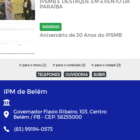
IPSMB É DESTAQUE EM EVENTO DA
PARAÍBA
30/03/2023
Aniversário de 30 Anos do IPSMB
Ir para o menu [1]
Ir para o conteúdo [2]
Ir para o rodapé [3]
TELEFONES
OUVIDORIA
SUBIR
IPM de Belém
Governador Flavio Ribeiro, 103, Centro
Belém / PB - CEP: 58255000
(83) 99194-0573