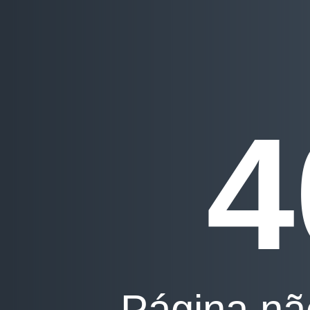
4
Página nã